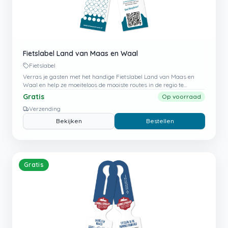
Fietslabel Land van Maas en Waal
Fietslabel
Verras je gasten met het handige Fietslabel Land van Maas en
Waal en help ze moeiteloos de mooiste routes in de regio te
ontdekken.
Gratis
Op voorraad
Verzending
Bekijken
Bestellen
Gratis