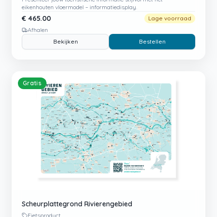
eikenhouten vloermodel – informatiedisplay.
€
465.00
Lage voorraad
Afhalen
Bekijken
Bestellen
Gratis
Scheurplattegrond Rivierengebied
Fietsproduct