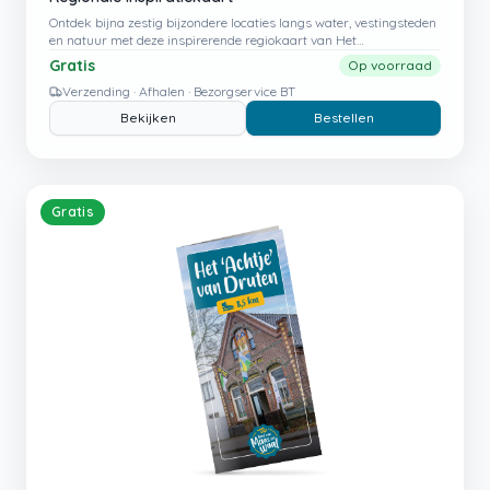
Ontdek bijna zestig bijzondere locaties langs water, vestingsteden
en natuur met deze inspirerende regiokaart van Het
Rivierengebied, Gorinchem en de Biesboschlinie.
Gratis
Op voorraad
Verzending · Afhalen · Bezorgservice BT
Bekijken
Bestellen
Gratis