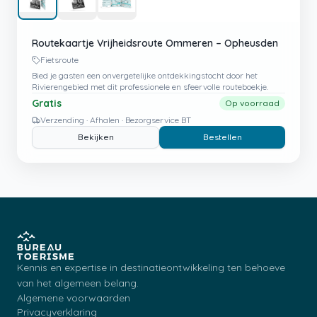
Routekaartje Vrijheidsroute Ommeren – Opheusden
Fietsroute
Bied je gasten een onvergetelijke ontdekkingstocht door het
Rivierengebied met dit professionele en sfeervolle routeboekje.
Gratis
Op voorraad
Verzending · Afhalen · Bezorgservice BT
Bekijken
Bestellen
Kennis en expertise in destinatieontwikkeling ten behoeve
van het algemeen belang.
Algemene voorwaarden
Privacyverklaring