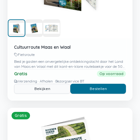
Cultuurroute Maas en Waal
Fietsroute
Bied je gasten een onvergetelijke ontdekkingstocht door het Land
van Maas en Waal met dit kant-en-klare routeboekje voor de 50
km lange Cultuurroute.
Gratis
Op voorraad
Verzending · Afhalen · Bezorgservice BT
Bekijken
Bestellen
Gratis